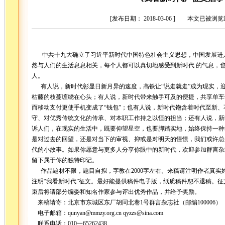
[发布日期： 2018-03-06 ] 本文已被浏
中共十九大确立了习近平新时代中国特色社会主义思想，中国发展进
然与人们的生活息息相关，每个人都可以真切地感受到新时代 的气息，
人。
有人说，新时代彰显日新月异的速度，高铁让“说走就走”成为现实，
枯藤的枝蔓缠绕在心头；有人说，新时代带来触手可及的便捷，共享单车
而移动支付更使手机变成了“钱包”；也有人说，新时代饱含着时代至新
守、对优秀传统文化的传承、对本职工作持之以恒的担当；还有人说，新
诉人们，在现实的生活中，既要仰望星空，也要脚踏实地，始终保持一种
是对过去的回望，还是对当下的审视、抑或是对明天的憧憬，我们或许总
代的小故事。如果你愿意与更多人分享你眼中的新时代，欢迎参加群言杂志
留下属于你的独特印记。
作品题材不限，题目自拟，字教在2000字左右。来稿请注明作者真实
注明“我看新时代”征文。最好能提供稿件电子版，纸质稿件恕不退稿。征文截
束后将请部分编委和知名作家参与评出优秀作品，并给予奖励。
来稿请寄：北京市东城区东厂胡同北巷1号群言杂志社（邮编100006）
电子邮箱：
qunyan@mmzy.org.cn
qyzzs@sina.com
联系电话：010一65262438