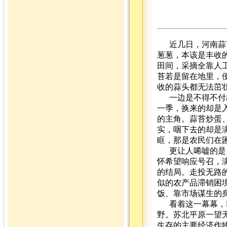
近几日，河南蒜
葱葱，本该是丰收
田间，采摘全靠人
苔若是留在地里，
收的蒜头都无法茁
一边是不得不付
一季，换来的却是
的主角。蒜苔炒蛋
实，咽下去的却是
眶，那是农民们在
更让人唏嘘的是
怀希望响应号召，
的结局。走投无路
似的农产品滞销困
饭、靠市场谋生的
看着这一幕幕，
野。苏北平原一望
生存的主要经济作