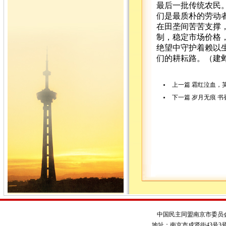
最后一批传统农民
们是最质朴的劳动
在田垄间苦苦支撑
制，稳定市场价格
绝望中守护着赖以
们的耕耘路。（建邺
上一篇
霜红泣血，
下一篇
岁月无痕 书
中国民主同盟南京市委员
地址：南京市成贤街43号3号楼 电话