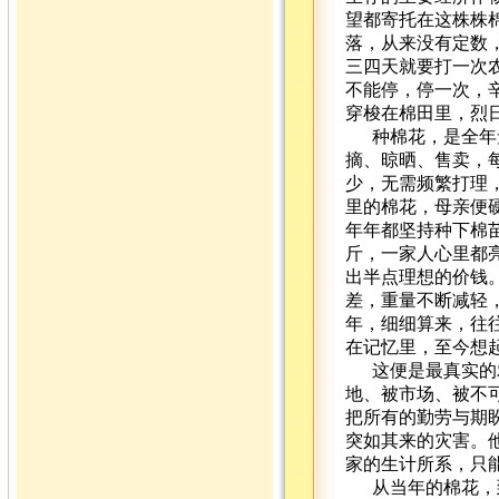
望都寄托在这株株
落，从来没有定数
三四天就要打一次
不能停，停一次，
穿梭在棉田里，烈
种棉花，是全年
摘、晾晒、售卖，
少，无需频繁打理
里的棉花，母亲便
年年都坚持种下棉
斤，一家人心里都
出半点理想的价钱
差，重量不断减轻
年，细细算来，往
在记忆里，至今想
这便是最真实的
地、被市场、被不
把所有的勤劳与期
突如其来的灾害。
家的生计所系，只
从当年的棉花，