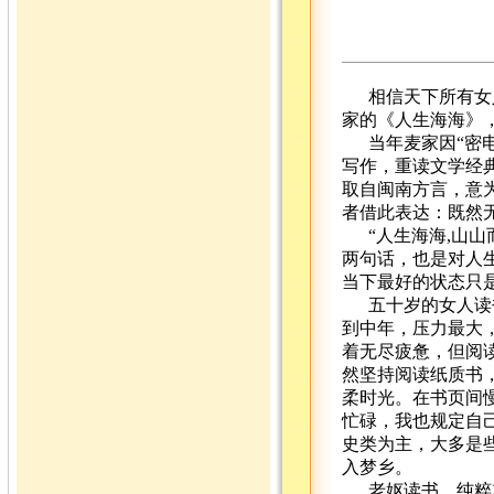
相信天下所有女
家的《人生海海》
当年麦家因“密
写作，重读文学经
取自闽南方言，意
者借此表达：既然
“人生海海,山
两句话，也是对人
当下最好的状态只
五十岁的女人读
到中年，压力最大
着无尽疲惫，但阅
然坚持阅读纸质书
柔时光。在书页间
忙碌，我也规定自
史类为主，大多是
入梦乡。
老妪读书，纯粹