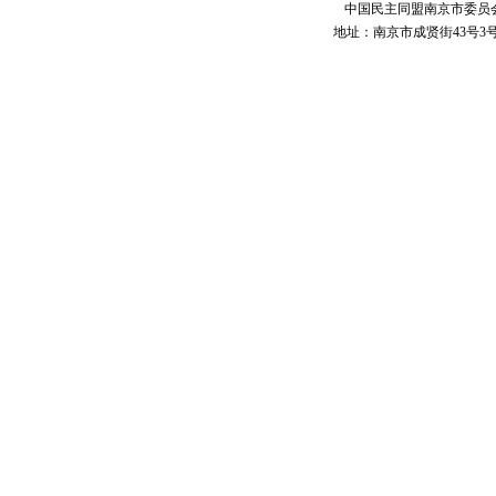
中国民主同盟南京市委员
地址：南京市成贤街43号3号楼 电话