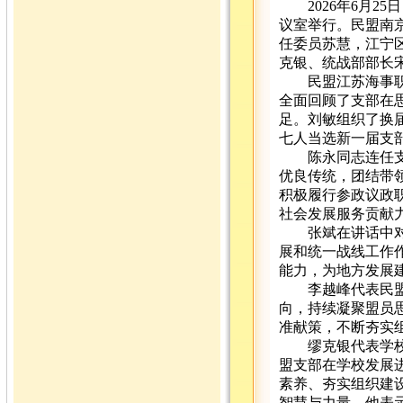
2026年6月25
议室举行。民盟南
任委员苏慧，江宁
克银、统战部部长
民盟江苏海事职业
全面回顾了支部在
足。刘敏组织了换
七人当选新一届支
陈永同志连任支部
优良传统，团结带
积极履行参政议政
社会发展服务贡献
张斌在讲话中对新
展和统一战线工作
能力，为地方发展
李越峰代表民盟南
向，持续凝聚盟员
准献策，不断夯实
缪克银代表学校党
盟支部在学校发展
素养、夯实组织建
智慧与力量。他表