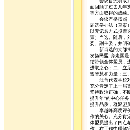
会议首先听取并审
面回顾了过去几年
等方面取得的成绩
会议严格按照《中
届选举办法（草案
以无记名方式投票选
票）当选。随后，
委、副主委，并明
新当选的支部主委
发扬民盟“奔走国
结带领全体盟员，
进取之心；二、立
盟智慧和力量；三
汪菁代表学校对换
充分肯定了上一届
坚持政治正确，不断
提升年”的中心任
提升品质，凝聚盟
李越峰高度评价了
作的关心。充分肯
体盟员提出了四点
作，在工作中理解