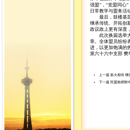
强盟”，“党盟同心
日常教学与盟务活
最后，鼓楼基层委
继承传统、开拓创
政议政上更有深度
此次换届选举大会
章。全体盟员纷纷
进，以更加饱满的
第六十六中支部 樊
上一篇
薪火相传 
下一篇
民盟南师附