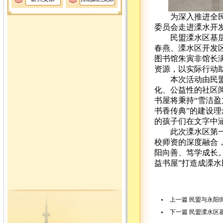
为深入推进全民阅
委员会走进溧水开
民盟溧水区基层委
春燕、溧水区开发
图书馆朱寅非馆长
资源，以实际行动
本次活动由民盟溧
化、公益性的社区
书屋将秉持“雪洁盈
书香传典”的建设
的孩子们在文字中
此次溧水区第一个
校师资的深度融合
阳向善、笃学成长。
益书屋”打造成溧
上一篇
民盟与永阳
下一篇
民盟溧水区