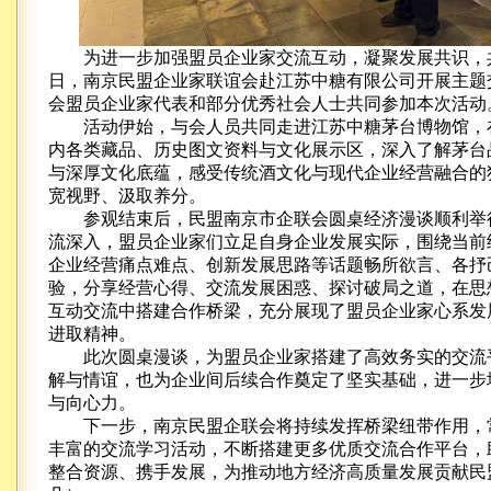
为进一步加强盟员企业家交流互动，凝聚发展共识，共
日，南京民盟企业家联谊会赴江苏中糖有限公司开展主题
会盟员企业家代表和部分优秀社会人士共同参加本次活动
活动伊始，与会人员共同走进江苏中糖茅台博物馆，
内各类藏品、历史图文资料与文化展示区，深入了解茅台
与深厚文化底蕴，感受传统酒文化与现代企业经营融合的
宽视野、汲取养分。
参观结束后，民盟南京市企联会圆桌经济漫谈顺利举
流深入，盟员企业家们立足自身企业发展实际，围绕当前
企业经营痛点难点、创新发展思路等话题畅所欲言、各抒
验，分享经营心得、交流发展困惑、探讨破局之道，在思
互动交流中搭建合作桥梁，充分展现了盟员企业家心系发
进取精神。
此次圆桌漫谈，为盟员企业家搭建了高效务实的交流
解与情谊，也为企业间后续合作奠定了坚实基础，进一步
与向心力。
下一步，南京民盟企联会将持续发挥桥梁纽带作用，
丰富的交流学习活动，不断搭建更多优质交流合作平台，
整合资源、携手发展，为推动地方经济高质量发展贡献民