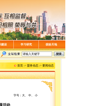
织建设
学习研究
缤纷天地
首页 -> 盟务动态 -> 要闻动态
字号：
大
、
中
、
小
题活动