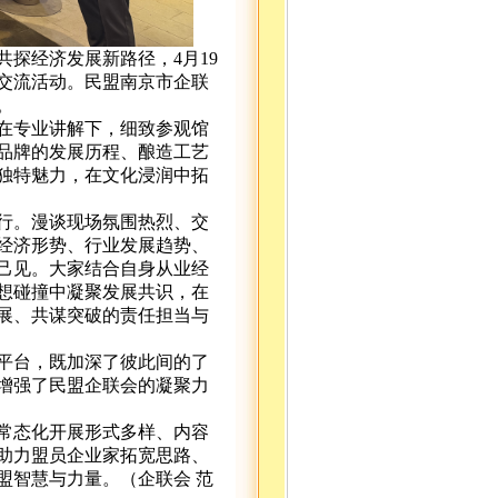
探经济发展新路径，4月19
交流活动。民盟南京市企联
。
在专业讲解下，细致参观馆
品牌的发展历程、酿造工艺
独特魅力，在文化浸润中拓
行。漫谈现场氛围热烈、交
经济形势、行业发展趋势、
己见。大家结合自身从业经
想碰撞中凝聚发展共识，在
展、共谋突破的责任担当与
平台，既加深了彼此间的了
增强了民盟企联会的凝聚力
常态化开展形式多样、内容
助力盟员企业家拓宽思路、
盟智慧与力量。（企联会 范