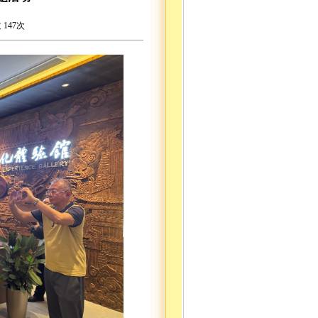
过
147
次