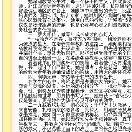
她深知教育公平对于每一个孩子的意义，因此多次
师，赴江西辅导青年教师，通过“拜师对接，长期辅导
那些偏远地区的讲台上，她眼神中流露出的光芒，比星
培训师及“国培计划”培训专家，她时刻践行着陶行知先
热心民盟教育公益事业。她用自己的行动，诠释着“支
仅仅是物理距离的跨越，也是心灵与心灵之间最温暖的
务社会的责任担当。
三、薪火相传，做青年成长成才的点灯人
“一枝独秀不是春，百花齐放春满园。”梅玲老师不
为燎原的星火。在培养青年教师的道路上，她倾囊相授
省教科院深度合作，开设讲座，公开课，用先进的教学
并辐射全省，惠及无数同行。那些曾经受教于她的全国
自的讲台上独当一面，在各级各类教学大奖赛中屡获殊
看着徒弟们捧回奖杯时的笑脸，看着他们从青涩走
悦，甚至超过了自己获奖。她是师者，亦是慈母；她是
的经验为青年教师铺设成长的阶梯，用博大的胸怀托举
四、润物无声，护佑学子梦想的拔节生长
在学生的心中，梅玲老师是亦师亦友的知己。她不
塑造与灵魂的滋养。在她的悉心指导下，一批批学生在
金、银、铜奖及优秀奖捷报频传。这些文字的精灵，在
用笔触感知世界，用真情书写人生。她曾获评“省级少
仅是荣誉，更是她作为孩子心灵守护者的勋章。
二十九载教坛耕耘，初心未改；千里万里送教路，
来自安徽，扎根南京的教育者、民盟人，用她的智慧与
泼墨挥毫。她如同一朵傲雪凌霜的梅花，历经风雨而愈
却将幽香洒向人间。她以陶行知先生为精神路标，真正
半根草去”，将教育的情怀化作涓涓细流，滋润着每一
跃的烛火，不仅温暖了当下的岁月，更将长久地照亮孩