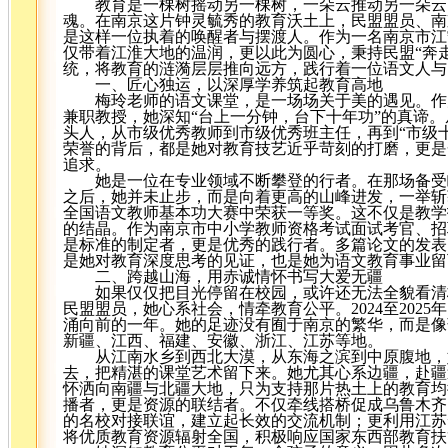
教育是一棵树摇动另一棵树，一朵云推动另一朵云
魂。在南京这片钟灵毓秀的教育沃土上，民盟盟员、南
是这样一位执着的唤醒者与摆渡人。作为一名南京市江
仅带着江淮大地的温润，更以此为圆心，秉持民盟“奔
统，将教育的涟漪层层推向远方，践行着一位语文人与
一、匠心独运，以深厚学养筑起教育高地
梅玲老师的语文课堂，是一场场关于美的遇见。作
兼职教授，她深知“台上一分钟，台下十年功”的真谛
头人，从市级优秀教师到市级优秀班主任，再到“市级
荣誉的背后，都是她对教育技艺近乎苛刻的打磨，更是
追求。
她是一位在专业领域不断攀登的行者。在那场备受
之后，她并未止步，而是向着更高的山峰进发，一举斩
全国语文教师基本功大赛中荣获一等奖。这不仅是教学
的结晶。作为南京市中小学教师资格考试面试考官、招
是标准的制定者，更是优秀的践行者。多篇论文的发表
是她对教育深度思考的见证，也是她为语文教育事业留
二、跨越山海，用赤诚情怀书写大爱无疆
如果仅仅把目光停留在校园，或许还无法全貌看清
民盟盟员，她心系社会，情牵教育公平。2024至202
涌向前的一年。她的足迹没有囿于南京的繁华，而是像
新疆、江西、福建、安徽、浙江、江苏等地。
从江南水乡到西北大漠，从东海之滨到中原腹地，
去，把精湛的课堂艺术留下来。她尤其心系边疆，赴疆
怀洒向南疆与北疆大地，只为支持那片热土上的教育均
播者，更是资源的联结者。不仅牵线搭桥促成乌鲁木齐
的名校对接联谊，建立起长效的交流机制；更利用江苏
将优质教育资源辐射全国，积极响应国家东西部教育扶