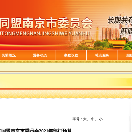
民盟概况
盟务动态
参政议政
社会服务
组
字号：
大
、
中
、
小
同盟南京市委员会2021年部门预算