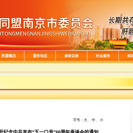
民盟概况
盟务动态
参政议政
社会服务
组
字号：
大
、
中
、
小
开纪念中共发布“五一口号”60周年座谈会的通知