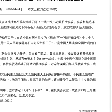
期： 2008-04-24 ] 本文已被浏览过
780
次
共中央在河北省阜平县城南庄召开了中共中央书记处扩大会议。会议根据毛泽
得全面胜利的局势下筹备召开新的政治协商会议，成立民主联合政府的问
动节口号，在这个具有历史意义的《纪念“五一”劳动节口号》中，中共
节，是中国人民死敌蒋介石走向灭亡的日子”，“是中国人民走向全国胜利的日
联合全国知识分子、自由资产阶级、各民主党派、社会贤达和其他爱国
对封建主义、反对官僚资本主义的统一战线，为着打倒蒋介石建立新中国而
体、各社会贤达迅速召开政治协商会议，讨论并实现召集人民代表大会，成
其他民主党派以及无党派民主人士的热烈拥护和响应。各民主党派在广
的活动中，增强了团结，提高了政治觉悟，逐渐接受了以新民主主义作为指
。
年，盟市委定于4月29日下午2：30，在机关会议室（成贤街43号三号楼
60周年座谈会。欢迎您参加。
96219
民盟南京市委