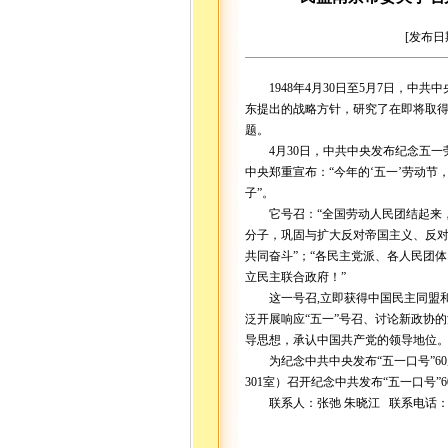
[发布日
1948年4月30日至5月7日，中
东提出的战略方针，研究了在即将取
题。
4月30日，中共中央发布纪念五一劳
中央郑重宣布：“今年的‘五一’劳动
子”。
它号召：“全国劳动人民团结起来，
分子，巩固与扩大反对帝国主义、反
共同奋斗”；“各民主党派、各人民团
立民主联合政府！”
这一号召,立即获得中国民主同盟和
泛开展响应“五一”号召、讨论新政协
导思想，承认中国共产党的领导地位
为纪念中共中央发布“五一口号”60周
301室）召开纪念中共发布“五一口号”
联系人：张弛 朱晓江 联系电话：831