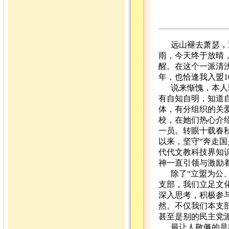
远山褪去萧瑟，
雨，今天终于放晴
醒。在这个一派清
年，也恰逢我入盟
说来惭愧，本人
有自知自明，知道
体，有分组织的关
校，在她们热心介绍
一员。转眼十载春
以来，坚守“奔走
代代文教科技界知
神一直引领与激励
除了“立盟为公
支部，我们立足文
深入思考，积极参
然。不仅我们本支
甚至是别的民主党
最让人敬佩的是